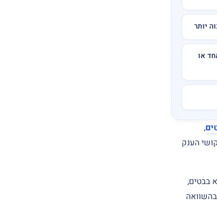
ה יותר
חד או
ים
,
קושי הענק
 בבטים,
 בהשוואה