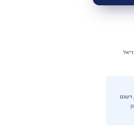
דיאל
וישנם
ן