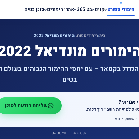
הימורי ספורט
קזינו
בט 365
אתרי הימורים
סוכן בטים
בית
‹
הימורי ספורט
‹
הימורים מונדיאל 2022
ימורים מונדיאל 2022
גדול בקטאר – עם יחסי ההימור הגבוהים בעולם וח
בטים
 אמיתי?
שליחת הודעה לסוכן
סאפ לפתיחת חשבון תוך דקות.
 ·
משחק אחראי
מענה מהיר בוואטסאפ