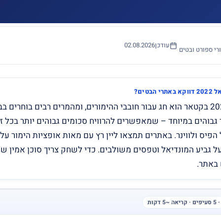
עודכן
02.08.2026
רי ספורט ובטים
בטים?
המונדיאל של 2022 בקטאר הוא חג עבור חובבי ההימורים, ומהמרים רבים בוחרים 
 גבוהים במיוחד – שמאפשרים להרוויח סכומים גבוהים יותר בכל זכ
פיס ולווינר. באתרים תמצאו ליין רץ עם מאות אופציות הימור על 
ל גביע המונדיאל וטפסים משולבים. כדי לשחק צריך סוכן אמין ש
באתר.
· 5 סעיפים · קריאה ~5 דקות