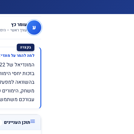
עומר כץ
ע
עורך ראשי – הימו
למה להמר על מונדיאל 2022 דווקא באתרי ה
בזכות יחסי הימור
בהשוואה למפעל ה
משחק, הימורים ע
עבורכם משתמש 
תוכן העניינים