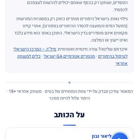
הפסדים, ושחקו רק בכסף שאתם יכולים להרשות לעצמכם
להפסיד.
גילוי נאות: בישראל הימורים מותרים כחוק רק במסגרות המורשות
(מפעל הפיס והמועצה להסדר ההימורים בספורט); אתרי קזינו
מקוונים אינם מוסדרים בדין הישראלי. התוכן באתר הוא מידע בלבד
ואינו ייעוץ או המלצה.
איבדתם שליטה? עזרה חינמית ואנונימית:
מיל"ה – המרכז הישראלי
לטיפול בהימורים
·
מהמרים אנונימיים GA ישראל
·
כלים למשחק
אחראי
המאמר עודכן ונבדק
על-ידי
צוות המומחים של בטים · משחק אחראי
18+
‏ ·
הימור עלול להיות ממכר
על הכותב
ליאור נבון