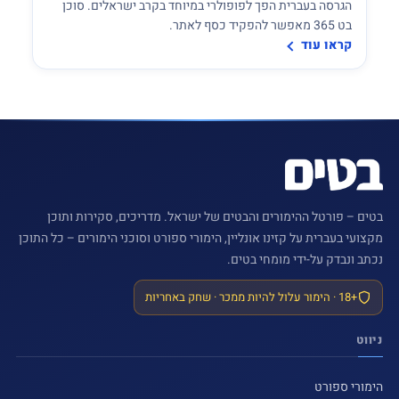
הגרסה בעברית הפך לפופולרי במיוחד בקרב ישראלים. סוכן
בט 365 מאפשר להפקיד כסף לאתר.
קראו עוד
בטים – פורטל ההימורים והבטים של ישראל. מדריכים, סקירות ותוכן
מקצועי בעברית על קזינו אונליין, הימורי ספורט וסוכני הימורים – כל התוכן
נכתב ונבדק
על-ידי
מומחי בטים.
18+
‏ · הימור עלול להיות ממכר · שחק באחריות
ניווט
הימורי ספורט