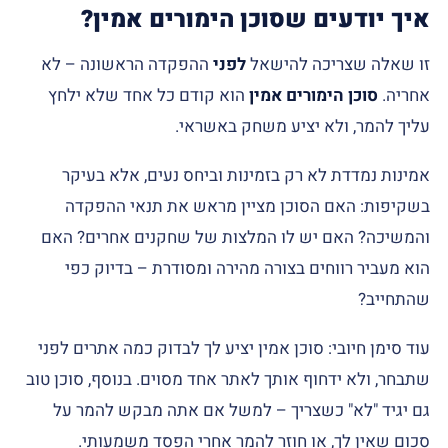
איך יודעים שסוכן הימורים אמין?
זו שאלה שצריכה להישאל
לפני
ההפקדה הראשונה – לא
אחריה.
סוכן הימורים אמין
הוא קודם כל אחד שלא ילחץ
עליך להמר, ולא יציע משחק באשראי.
אמינות נמדדת לא רק בזמינות וביחס נעים, אלא בעיקר
בשקיפות: האם הסוכן מציין מראש את תנאי ההפקדה
והמשיכה? האם יש לו המלצות של שחקנים אחרים? האם
הוא מעביר רווחים בצורה מהירה ומסודרת – בדיוק כפי
שהתחייב?
עוד סימן חיובי: סוכן אמין יציע לך לבדוק כמה אתרים לפני
שתבחר, ולא ידחוף אותך לאתר אחד מסוים. בנוסף, סוכן טוב
גם יגיד "לא" כשצריך – למשל אם אתה מבקש להמר על
סכום שאין לך, או חוזר להמר אחרי הפסד משמעותי.